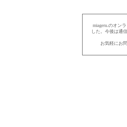
miageru.の
した。今後は通
お気軽にお