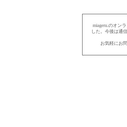
miageru.の
した。今後は通
お気軽にお