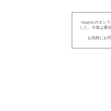
miageru.の
した。今後は通
お気軽にお