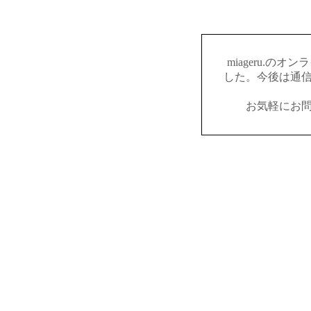
miageru.の
した。今後は通
お気軽にお