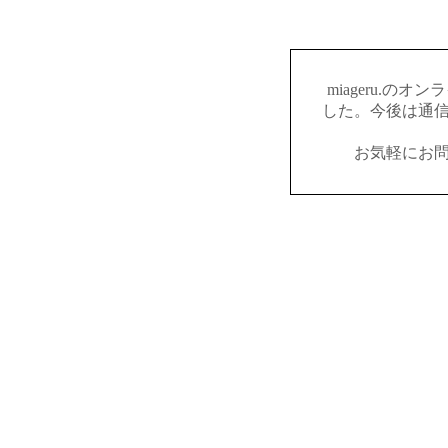
miageru.の
した。今後は通
お気軽にお