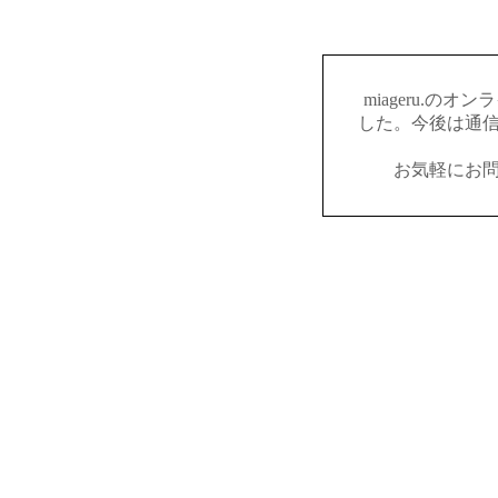
miageru.の
した。今後は通
お気軽にお