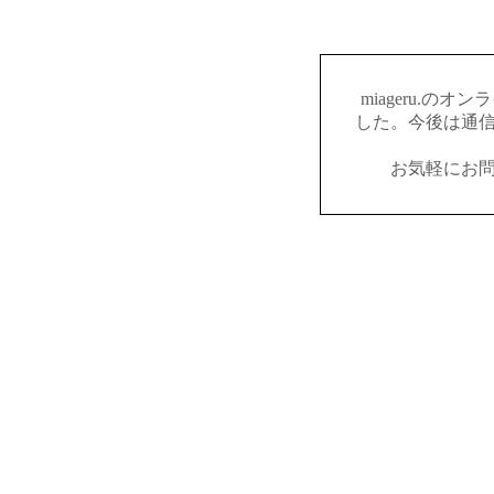
miageru.の
した。今後は通
お気軽にお