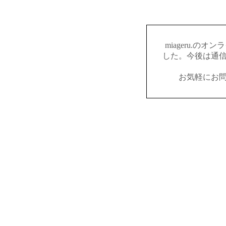
miageru.の
した。今後は通
お気軽にお